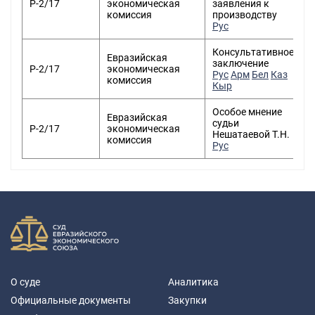
Р-2/17
экономическая
заявления к
комиссия
производству
Рус
Консультативное
Евразийская
заключение
Р-2/17
экономическая
Рус
Арм
Бел
Каз
комиссия
Кыр
Особое мнение
Евразийская
судьи
Р-2/17
экономическая
Нешатаевой Т.Н.
комиссия
Рус
О суде
Аналитика
Официальные документы
Закупки