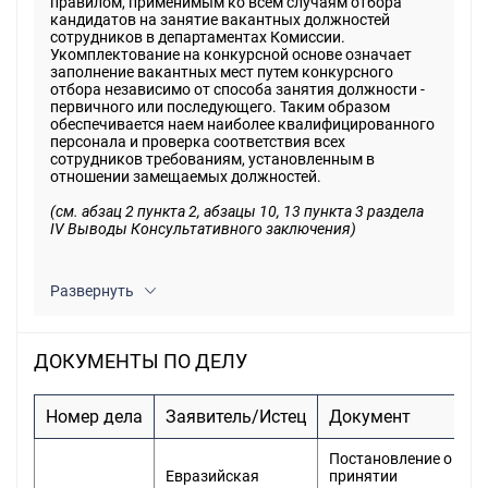
правилом, применимым ко всем случаям отбора
кандидатов на занятие вакантных должностей
сотрудников в департаментах Комиссии.
Укомплектование на конкурсной основе означает
заполнение вакантных мест путем конкурсного
отбора независимо от способа занятия должности -
первичного или последующего. Таким образом
обеспечивается наем наиболее квалифицированного
персонала и проверка соответствия всех
сотрудников требованиям, установленным в
отношении замещаемых должностей.
(см. абзац 2 пункта 2, абзацы 10, 13 пункта 3 раздела
IV Выводы Консультативного заключения)
Развернуть
ДОКУМЕНТЫ ПО ДЕЛУ
Номер дела
Заявитель/Истец
Документ
Д
Постановление о
Евразийская
принятии