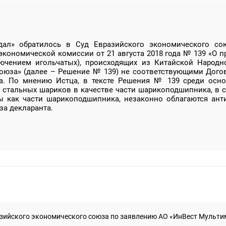
дал» обратилось в Суд Евразийского экономического со
кономической комиссии от 21 августа 2018 года № 139 «О 
ючением игольчатых), происходящих из Китайской Народ
союза» (далее – Решение № 139) не соответствующими Дого
. По мнению Истца, в тексте Решения № 139 среди осн
я стальных шариков в качестве части шарикоподшипника, в
ы как части шарикоподшипника, незаконно облагаются ант
за декларанта.
зийского экономического союза по заявлению АО «ИнВест Мультимод