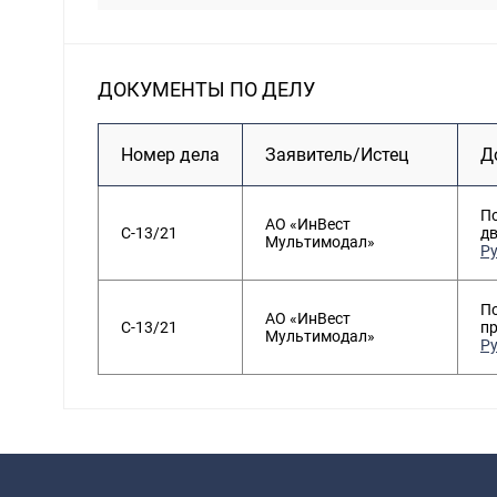
ДОКУМЕНТЫ ПО ДЕЛУ
Номер дела
Заявитель/Истец
Д
По
АО «ИнВест
С-13/21
д
Мультимодал»
Р
По
АО «ИнВест
С-13/21
п
Мультимодал»
Р