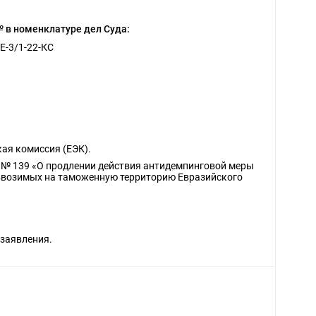
 в номенклатуре дел Суда:
Е-3/1-22-КС
ая комиссия (ЕЭК).
а № 139 «О продлении действия антидемпинговой меры
 ввозимых на таможенную территорию Евразийского
 заявления.