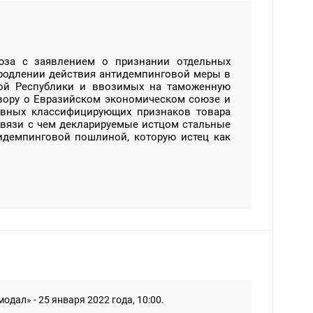
юза с заявлением о признании отдельных
продлении действия антидемпинговой меры в
ной Республики и ввозимых на таможенную
вору о Евразийском экономическом союзе и
овных классифицирующих признаков товара
 связи с чем декларируемые истцом стальные
идемпинговой пошлиной, которую истец как
ал» - 25 января 2022 года, 10:00.