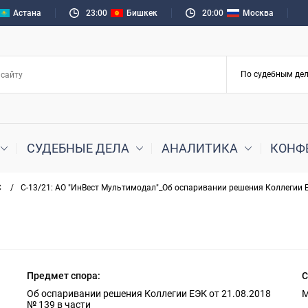
Астана
23:01
Бишкек
20:01
Москва
СУДЕБНЫЕ ДЕЛА
АНАЛИТИКА
КОНФ
С
/
С-13/21: АО "ИнВест Мультимодал"_Об оспаривании решения Коллегии Е
Предмет спора:
С
Об оспаривании решения Коллегии ЕЭК от 21.08.2018
М
№ 139 в части