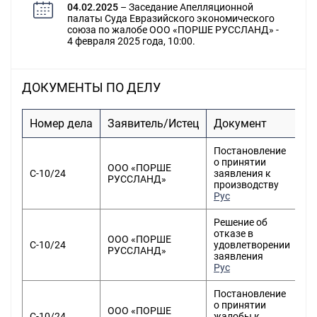
04.02.2025
– Заседание Апелляционной
палаты Суда Евразийского экономического
союза по жалобе ООО «ПОРШЕ РУССЛАНД» -
4 февраля 2025 года, 10:00.
ДОКУМЕНТЫ ПО ДЕЛУ
Номер дела
Заявитель/Истец
Документ
Д
Постановление
о принятии
ООО «ПОРШЕ
С-10/24
заявления к
РУССЛАНД»
производству
Рус
Решение об
отказе в
ООО «ПОРШЕ
С-10/24
удовлетворении
РУССЛАНД»
заявления
Рус
Постановление
о принятии
ООО «ПОРШЕ
С-10/24
жалобы к