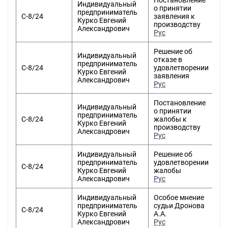
Постановление
Индивидуальный
о принятии
предприниматель
С-8/24
заявления к
Курко Евгений
производству
Александрович
Рус
Решение об
Индивидуальный
отказе в
предприниматель
С-8/24
удовлетворении
Курко Евгений
заявления
Александрович
Рус
Постановление
Индивидуальный
о принятии
предприниматель
С-8/24
жалобы к
Курко Евгений
производству
Александрович
Рус
Индивидуальный
Решение об
предприниматель
удовлетворении
С-8/24
Курко Евгений
жалобы
Александрович
Рус
Индивидуальный
Особое мнение
предприниматель
судьи Дронова
С-8/24
Курко Евгений
А.А.
Александрович
Рус