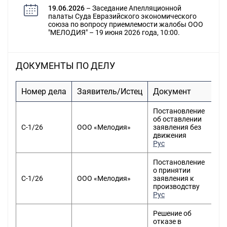
19.06.2026
– Заседание Апелляционной
палаты Суда Евразийского экономического
союза по вопросу приемлемости жалобы ООО
"МЕЛОДИЯ" – 19 июня 2026 года, 10:00.
ДОКУМЕНТЫ ПО ДЕЛУ
Номер дела
Заявитель/Истец
Документ
Д
Постановление
об оставлении
С-1/26
ООО «Мелодия»
заявления без
движения
Рус
Постановление
о принятии
С-1/26
ООО «Мелодия»
заявления к
производству
Рус
Решение об
отказе в