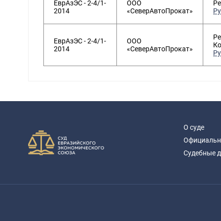
ЕврАзЭС - 2-4/1-
ООО
Ре
2014
«СеверАвтоПрокат»
Ру
Ре
ЕврАзЭС - 2-4/1-
ООО
Ко
2014
«СеверАвтоПрокат»
Ру
О суде
Официальн
Судебные 