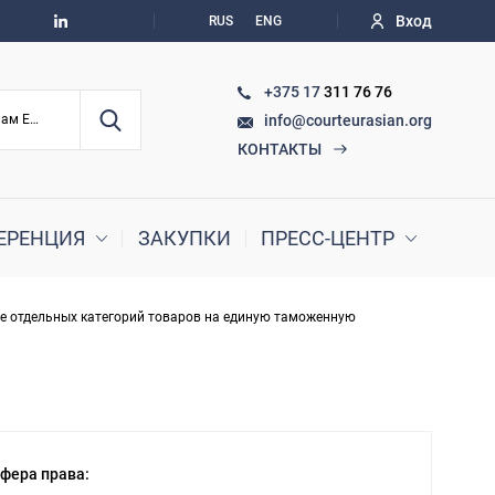
Вход
RUS
ENG
+375 17
311 76 76
info@courteurasian.org
По судебным делам ЕАЭС
КОНТАКТЫ
ЕРЕНЦИЯ
ЗАКУПКИ
ПРЕСС-ЦЕНТР
зе отдельных категорий товаров на единую таможенную
фера права: