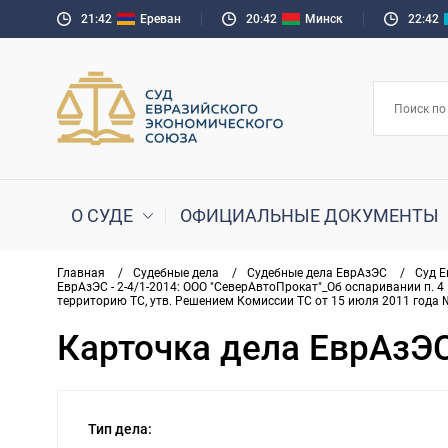
21:42
Ереван
20:42
Минск
22:42
О СУДЕ
ОФИЦИАЛЬНЫЕ ДОКУМЕНТЫ
Главная
/
Судебные дела
/
Судебные дела ЕврАзЭС
/
Суд 
ЕврАзЭС - 2-4/1-2014: ООО "СеверАвтоПрокат"_Об оспаривании п.
территорию ТС, утв. Решением Комиссии ТС от 15 июля 2011 года 
Карточка дела ЕврАзЭС 
Тип дела: