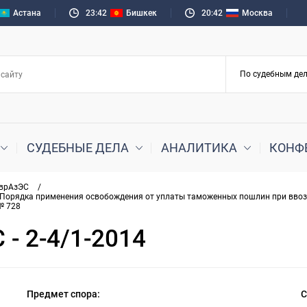
Астана
23:42
Бишкек
20:42
Москва
СУДЕБНЫЕ ДЕЛА
АНАЛИТИКА
КОНФ
ЕврАзЭС
/
 4 Порядка применения освобождения от уплаты таможенных пошлин при вво
№ 728
- 2-4/1-2014
Предмет спора:
С