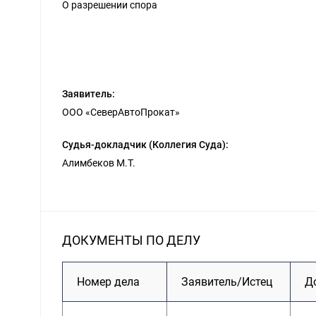
О разрешении спора
Заявитель:
ООО «СеверАвтоПрокат»
Судья-докладчик (Коллегия Суда):
Алимбеков М.Т.
ДОКУМЕНТЫ ПО ДЕЛУ
Номер дела
Заявитель/Истец
Д