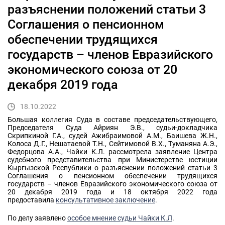
разъяснении положений статьи 3
Соглашения о пенсионном
обеспечении трудящихся
государств – членов Евразийского
экономического союза от 20
декабря 2019 года
18.10.2022
Большая коллегия Суда в составе председательствующего,
Председателя Суда Айриян Э.В., судьи-докладчика
Скрипкиной Г.А., судей Ажибраимовой А.М., Баишева Ж.Н.,
Колоса Д.Г., Нешатаевой Т.Н., Сейтимовой В.Х., Туманяна А.Э.,
Федорцова А.А., Чайки К.Л. рассмотрела заявление Центра
судебного представительства при Министерстве юстиции
Кыргызской Республики о разъяснении положений статьи 3
Соглашения о пенсионном обеспечении трудящихся
государств – членов Евразийского экономического союза от
20 декабря 2019 года и 18 октября 2022 года
предоставила
консультативное заключение
.
По делу заявлено
особое мнение судьи Чайки К.Л
.