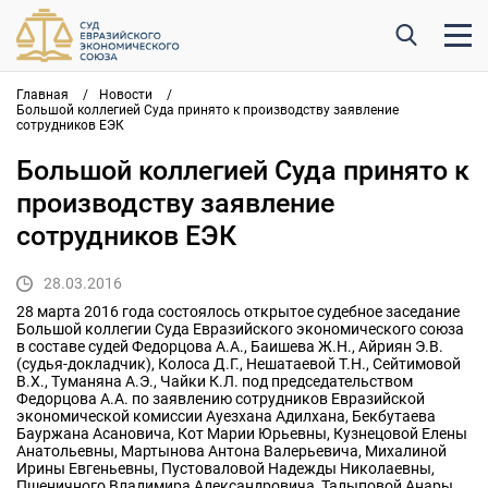
Главная
/
Новости
/
Большой коллегией Суда принято к производству заявление
сотрудников ЕЭК
Большой коллегией Суда принято к
производству заявление
сотрудников ЕЭК
28.03.2016
28 марта 2016 года состоялось открытое судебное заседание
Большой коллегии Суда Евразийского экономического союза
в составе судей Федорцова А.А., Баишева Ж.Н., Айриян Э.В.
(судья-докладчик), Колоса Д.Г., Нешатаевой Т.Н., Сейтимовой
В.Х., Туманяна А.Э., Чайки К.Л. под председательством
Федорцова А.А. по заявлению сотрудников Евразийской
экономической комиссии Ауезхана Адилхана, Бекбутаева
Бауржана Асановича, Кот Марии Юрьевны, Кузнецовой Елены
Анатольевны, Мартынова Антона Валерьевича, Михалиной
Ирины Евгеньевны, Пустоваловой Надежды Николаевны,
Пшеничного Владимира Александровича, Талыповой Анары