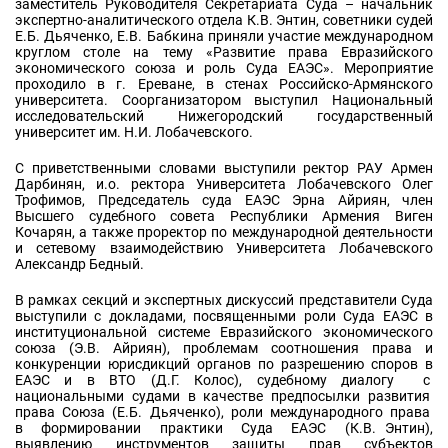
заместитель Руководителя Секретариата Суда – начальник
экспертно-аналитического отдела К.В. Энтин, советники судей
Е.Б. Дьяченко, Е.В. Бабкина приняли участие международном
круглом столе на тему «Развитие права Евразийского
экономического союза и роль Суда ЕАЭС». Мероприятие
проходило в г. Ереване, в стенах Российско-Армянского
университета. Соорганизатором выступил Национальный
исследовательский Нижегородский государственный
университет им. Н.И. Лобачевского.
С приветственными словами выступили ректор РАУ Армен
Дарбинян, и.о. ректора Университета Лобачевского Олег
Трофимов, Председатель суда ЕАЭС Эрна Айриян, член
Высшего судебного совета Республики Армения Виген
Кочарян, а также проректор по международной деятельности
и сетевому взаимодействию Университета Лобачевского
Александр Бедный.
В рамках секций и экспертных дискуссий представители Суда
выступили с докладами, посвященными роли Суда ЕАЭС в
институциональной системе Евразийского экономического
союза (Э.В. Айриян), проблемам соотношения права и
конкуренции юрисдикций органов по разрешению споров в
ЕАЭС и в ВТО (Д.Г. Колос), судебному диалогу с
национальными судами в качестве предпосылки развития
права Союза (Е.Б. Дьяченко), роли международного права
в формировании практики Суда ЕАЭС (К.В. Энтин),
выявлению инструментов защиты прав субъектов