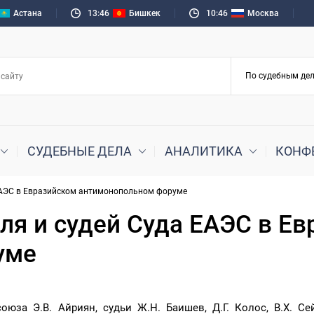
Астана
13:46
Бишкек
10:46
Москва
СУДЕБНЫЕ ДЕЛА
АНАЛИТИКА
КОНФ
 ЕАЭС в Евразийском антимонопольном форуме
ля и судей Суда ЕАЭС в Е
уме
юза Э.В. Айриян, судьи Ж.Н. Баишев, Д.Г. Колос, В.Х. Се