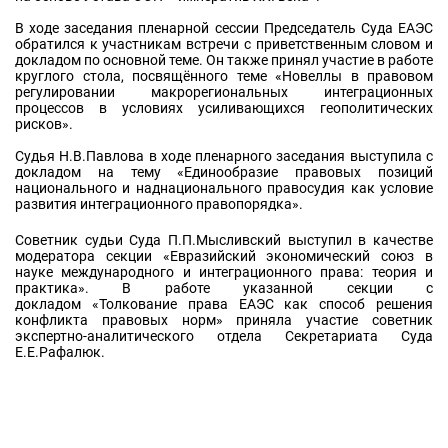
В ходе заседания пленарной сессии Председатель Суда ЕАЭС
обратился к участникам встречи с приветственным словом и
докладом по основной теме. Он также принял участие в работе
круглого стола, посвящённого теме «Новеллы в правовом
регулировании макрорегиональных интеграционных
процессов в условиях усиливающихся геополитических
рисков».
Судья Н.В.Павлова в ходе пленарного заседания выступила с
докладом на тему «Единообразие правовых позиций
национального и наднационального правосудия как условие
развития интеграционного правопорядка».
Советник судьи Суда П.П.Мысливский выступил в качестве
модератора секции «Евразийский экономический союз в
науке международного и интеграционного права: теория и
практика». В работе указанной секции с
докладом «Толкование права ЕАЭС как способ решения
конфликта правовых норм» приняла участие советник
экспертно-аналитического отдела Секретариата Суда
Е.Е.Рафалюк.