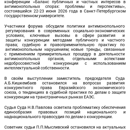
конференции «Баланс публичных и частных интересов в
антимонопольных спорах: проблемы и перспективы»,
состоявшейся 22-23 июня 2026 года в Санкт-Петербургском
государственном университете.
Участники форума обсудили политики антимонопольного
регулирования в современных социально-экономических
условиях, ключевые вызовы в сфере развития и
защиты конкуренции методами публичного и частного
права; судебную и правоприменительную практику по
антимонопольным нарушениям; новые тренды, связанные
с применением примирительных процедур в деятельности
антимонопольных органов, отдельными аспектами
недобросовестной конкуренции с использованием
интеллектуальной собственности.
В своём выступлении заместитель председателя Суда
А.Б.Кишкембаев остановился на вопросах развития
конкурентного права Евразийского экономического
союза, о тенденциях в судебной практике по делам о защите
конкуренции на трансграничных рынках ЕАЭС.
Судья Суда Н.В.Павлова осветила проблематику обеспечения
единообразия правовых позиций национального и
наднационального правосудия по делам о конкуренции.
Советник судьи П.П.Мысливский остановился на актуальных