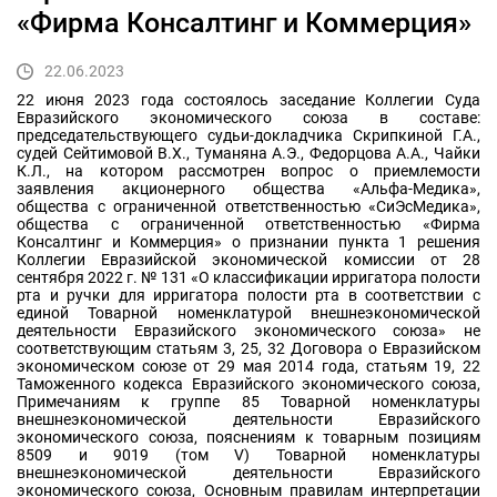
«Фирма Консалтинг и Коммерция»
22.06.2023
22 июня 2023 года состоялось заседание Коллегии Суда
Евразийского экономического союза в составе:
председательствующего судьи-докладчика Скрипкиной Г.А.,
судей Сейтимовой В.Х., Туманяна А.Э., Федорцова А.А., Чайки
К.Л., на котором рассмотрен вопрос о приемлемости
заявления акционерного общества «Альфа-Медика»,
общества с ограниченной ответственностью «СиЭсМедика»,
общества с ограниченной ответственностью «Фирма
Консалтинг и Коммерция» о признании пункта 1 решения
Коллегии Евразийской экономической комиссии от 28
сентября 2022 г. № 131 «О классификации ирригатора полости
рта и ручки для ирригатора полости рта в соответствии с
единой Товарной номенклатурой внешнеэкономической
деятельности Евразийского экономического союза» не
соответствующим статьям 3, 25, 32 Договора о Евразийском
экономическом союзе от 29 мая 2014 года, статьям 19, 22
Таможенного кодекса Евразийского экономического союза,
Примечаниям к группе 85 Товарной номенклатуры
внешнеэкономической деятельности Евразийского
экономического союза, пояснениям к товарным позициям
8509 и 9019 (том V) Товарной номенклатуры
внешнеэкономической деятельности Евразийского
экономического союза, Основным правилам интерпретации