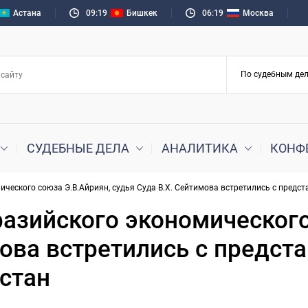
Астана
09:19
Бишкек
06:19
Москва
СУДЕБНЫЕ ДЕЛА
АНАЛИТИКА
КОНФ
ического союза Э.В.Айриян, судья Суда В.Х. Сейтимова встретились с предс
азийского экономического
мова встретились с предст
стан