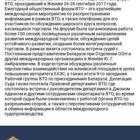
ВТО, проходивший в Женеве 26-28 сентября 2017 года.
Ежегодный общественный форум ВТО – это крупнейшее
международное мероприятие по распространению
информации в рамках ВТО, а также платформа для его
участников по обсуждению широкого круга вопросов,
касающихся торговли. На форуме была организована работа
более 100 сессий, посвященных различным направлениям
развития международной торговли, обсуждению целей
устойчивого развития, создания более интегрированной
торговли. В рамках визита состоялась встреча судей с
Постоянным представителем Беларуси при Отделении ООН и
других международных организациях в Женеве Ю. Г.
Амбразевичем. В ходе встречи обсуждены различные
перспективы взаимодействия на женевской площадке в целях
повышения авторитета ЕАЭС, а также итоги 9-го заседания
Рабочей группы ВТО по присоединению Беларуси. Делегация
Суда также посетила Правовой департамент ВТО, где
состоялась встреча с руководителем департамента Джоном
Аданком и другими сотрудниками секретариата ВТО, во время
которой судьи были ознакомлены с работой Органа ВТО по
разрешению споров, а также с перспективами сотрудничества
и обмена информации в области международного
судопроизводства.