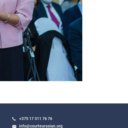
+375 17
311 76 76
info@courteurasian.org