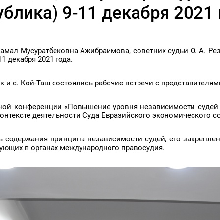
блика) 9-11 декабря 2021 
амал Мусуратбековна Ажибраимова, советник судьи О. А. Ре
1 декабря 2021 года.
ек и с. Кой-Таш состоялись рабочие встречи с представителя
ной конференции «Повышение уровня независимости судей 
онтексте деятельности Суда Евразийского экономического с
ь содержания принципа независимости судей, его закрепл
вующих в органах международного правосудия.