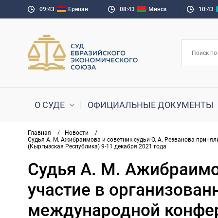
09:43
Ереван
08:43
Минск
10:43
О СУДЕ
ОФИЦИАЛЬНЫЕ ДОКУМЕНТЫ
Главная
/
Новости
/
Судья А. М. Ажибраимова и советник судьи О. А. Резванова приня
(Кыргызская Республика) 9-11 декабря 2021 года
Судья А. М. Ажибраимо
участие в организова
международной конфере