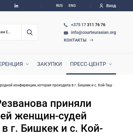
Вход
RUS
ENG
+375 17
311 76 76
info@courteurasian.org
По судебным делам ЕАЭС
КОНТАКТЫ
ЕРЕНЦИЯ
ЗАКУПКИ
ПРЕСС-ЦЕНТР
одной конференции, которая проходила в г. Бишкек и с. Кой-Таш
 Резванова приняли
ией женщин-судей
 г. Бишкек и с. Кой-