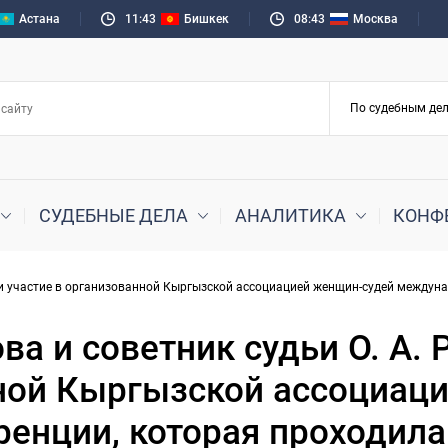
Астана
11:43
Бишкек
08:43
Москва
СУДЕБНЫЕ ДЕЛА
АНАЛИТИКА
КОНФ
ли участие в организованной Кыргызской ассоциацией женщин-судей междунар
ва и советник судьи О. А.
нной Кыргызской ассоциац
нции, которая проходила в