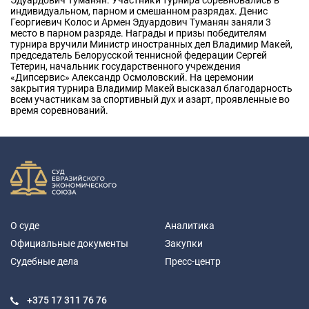
Эдуардович Туманян. Участники турнира соревновались в
индивидуальном, парном и смешанном разрядах. Денис
Георгиевич Колос и Армен Эдуардович Туманян заняли 3
место в парном разряде. Награды и призы победителям
турнира вручили Министр иностранных дел Владимир Макей,
председатель Белорусской теннисной федерации Сергей
Тетерин, начальник государственного учреждения
«Дипсервис» Александр Осмоловский. На церемонии
закрытия турнира Владимир Макей высказал благодарность
всем участникам за спортивный дух и азарт, проявленные во
время соревнований.
О суде
Аналитика
Официальные документы
Закупки
Судебные дела
Пресс-центр
+375 17
311 76 76