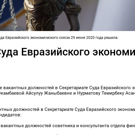
да Евразийского экономического союза 29 июня 2020 года решила:
Суда Евразийского экономи
ятие вакантных должностей в Секретариате Суда Евразийског
 Букамбаевой Айсулуу Жаныбаевне и Нурматову Темирбеку Аса
антных должностей в Секретариате Суда Евразийского эконо
андидатов:
 вакантных должностей советника и консультанта отдела фи