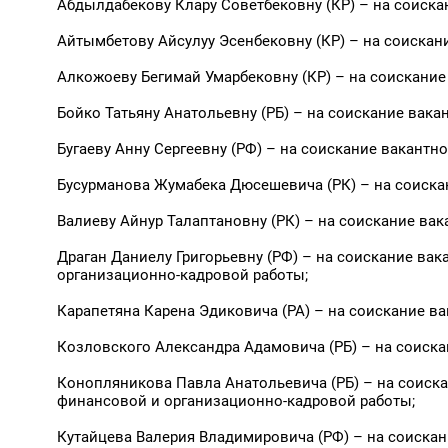
Абдылдабекову Клару Советбековну (КР) – на соиска
Айтымбетову Айсулуу Эсенбековну (КР) – на соискан
Алкожоеву Бегимай Умарбековну (КР) – на соискание
Бойко Татьяну Анатольевну (РБ) – на соискание вака
Бугаеву Анну Сергеевну (РФ) – на соискание вакантн
Бусурманова Жумабека Дюсешевича (РК) – на соискан
Валиеву Айнур Талаптановну (РК) – на соискание вак
Драган Даниелу Григорьевну (РФ) – на соискание ва
организационно-кадровой работы;
Карапетяна Карена Эдиковича (РА) – на соискание ва
Козловского Александра Адамовича (РБ) – на соиска
Конопляникова Павла Анатольевича (РБ) – на соиска
финансовой и организационно-кадровой работы;
Кутайцева Валерия Владимировича (РФ) – на соискан