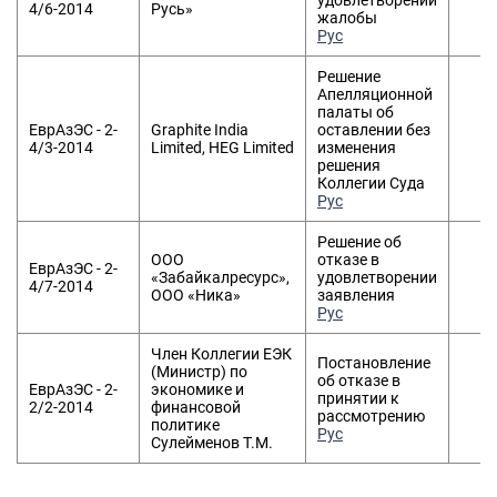
удовлетворении
3
4/6-2014
Русь»
жалобы
Рус
Решение
Апелляционной
палаты об
ЕврАзЭС - 2-
Graphite India
оставлении без
2
4/3-2014
Limited, HEG Limited
изменения
решения
Коллегии Суда
Рус
Решение об
ООО
отказе в
ЕврАзЭС - 2-
«Забайкалресурс»,
удовлетворении
2
4/7-2014
ООО «Ника»
заявления
Рус
Член Коллегии ЕЭК
Постановление
(Министр) по
об отказе в
ЕврАзЭС - 2-
экономике и
принятии к
1
2/2-2014
финансовой
рассмотрению
политике
Рус
Сулейменов Т.М.