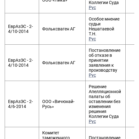
ООО «Ника»
Коллегии Суда
Рус
Особое мнение
судьи
ЕврАзЭС - 2-
Фольксваген АГ
Нешатаевой
0
4/10-2014
Т.Н.
Рус
Постановление
об отказе в
ЕврАзЭС - 2-
принятии
Фольксваген АГ
0
4/10-2014
заявления к
производству
Рус
Решение
Апелляционной
палаты об
ЕврАзЭС - 2-
ООО «Вичюнай-
оставлении без
0
4/6-2014
Русь»
изменения
решения
Коллегии Суда
Рус
Комитет
таможенного
Постановление